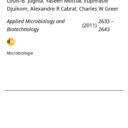
Louis-B. Jugnia, Yaseen Mottiar, Euphrasie
Djuikom, Alexandre R Cabral, Charles W Greer
Applied Microbiology and
2633 –
(2011)
Biotechnology
2643
Microbiologie
Ce site web ne constitue
English
Français
pas un contenu officiel de
l'Université d'Ottawa.
Lire
plus